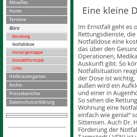
Aktuelles
Eine kleine 
Home
Termine
Im Ernstfall geht es
Büro
Rettungsdienste, die
Beratung
Notfalldose eine kost
Notfalldose
das über den Gesundh
Vorsorgemappe
Operationen, Medik
Kontaktformular
Auskunft gibt. So kön
Links
Notfallsituation rea
Heilkräutergarten
der Dose ist wichtig
außen wird ein Aufkl
Archiv
und einer in Augenhö
Presseberichte
So sehen die Rettungs
Datenschutzerklärung
Wohnung eine Notfall
einfach wie genial“ s
Sittensen. Auch Dr. 
Förderung der Notfal
Tarmstedt ( VFN) ist 