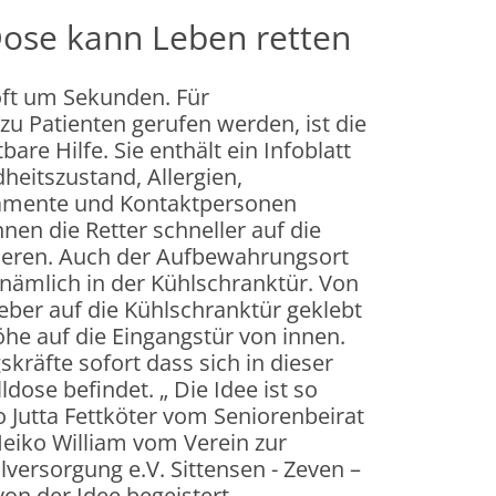
Dose kann Leben retten
 oft um Sekunden. Für
 zu Patienten gerufen werden, ist die
bare Hilfe. Sie enthält ein Infoblatt
eitszustand, Allergien,
amente und Kontaktpersonen
nen die Retter schneller auf die
gieren. Auch der Aufbewahrungsort
, nämlich in der Kühlschranktür. Von
eber auf die Kühlschranktür geklebt
he auf die Eingangstür von innen.
kräfte sofort dass sich in dieser
dose befindet. „ Die Idee ist so
o Jutta Fettköter vom Seniorenbeirat
Heiko William vom Verein zur
lversorgung e.V. Sittensen - Zeven –
von der Idee begeistert.